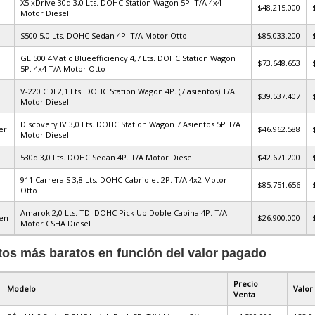
X5 xDrive 30d 3,0 Lts. DOHC Station Wagon 5P. T/A 4x4
$48.215.000
Motor Diesel
S500 5,0 Lts. DOHC Sedan 4P. T/A Motor Otto
$85.033.200
GL 500 4Matic Blueefficiency 4,7 Lts. DOHC Station Wagon
$73.648.653
5P. 4x4 T/A Motor Otto
V-220 CDI 2,1 Lts. DOHC Station Wagon 4P. (7 asientos) T/A
$39.537.407
Motor Diesel
Discovery IV 3,0 Lts. DOHC Station Wagon 7 Asientos 5P T/A
er
$46.962.588
Motor Diesel
530d 3,0 Lts. DOHC Sedan 4P. T/A Motor Diesel
$42.671.200
911 Carrera S 3,8 Lts. DOHC Cabriolet 2P. T/A 4x2 Motor
$85.751.656
Otto
Amarok 2,0 Lts. TDI DOHC Pick Up Doble Cabina 4P. T/A
en
$26.900.000
Motor CSHA Diesel
tos más baratos en función del valor pagado
Precio
Modelo
Valor
Venta