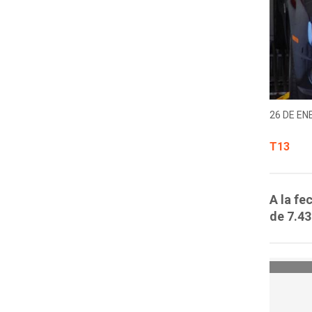
26 DE EN
T13
A la fe
de 7.43