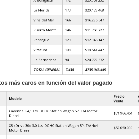
Antofagasta
172
$20.759.232
La Florida
173
$20.173.468
Viña del Mar
166
$16.285.647
Puerto Montt
146
$11.750.727
Rancagua
129
$12.945.147
Vitacura
108
$18.541.447
Lo Barnechea
94
$24.779.672
TOTAL GENERAL
7.438
$735.043.445
tos más caros en función del valor pagado
Precio
Modelo
Venta
Cayenne S 4,1 Lts. DOHC Station Wagon 5P. T/A Motor
$71.966.451
Diesel
X5 xDrive 30d 3,0 Lts. DOHC Station Wagon 5P. T/A 4x4
$52.050.000
Motor Diesel