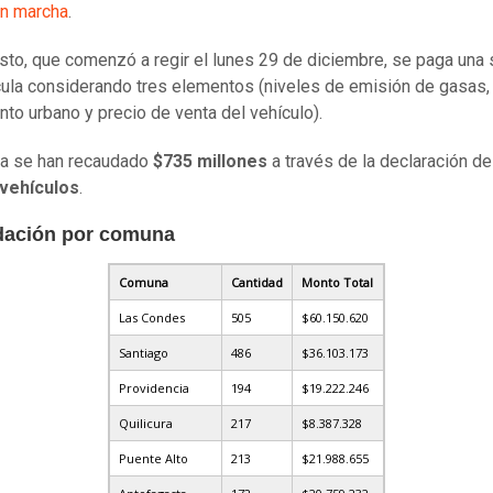
en marcha
.
sto, que comenzó a regir el lunes 29 de diciembre, se paga una 
cula considerando tres elementos (niveles de emisión de gasas,
nto urbano y precio de venta del vehículo).
ha se han recaudado
$735 millones
a través de la declaración d
vehículos
.
ación por comuna
Comuna
Cantidad
Monto Total
Las Condes
505
$60.150.620
Santiago
486
$36.103.173
Providencia
194
$19.222.246
Quilicura
217
$8.387.328
Puente Alto
213
$21.988.655