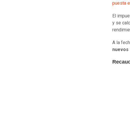
puesta 
El impue
y se cal
rendimie
A la fec
nuevos 
Recaud