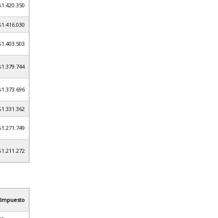
$1.420.350
$1.416.030
$1.403.503
$1.379.744
$1.373.696
$1.331.362
$1.271.749
$1.211.272
 Impuesto