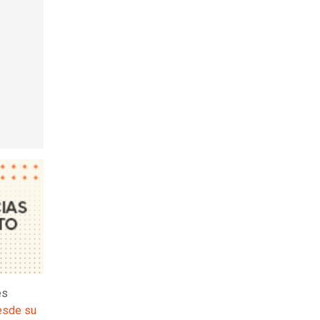
es
esde su