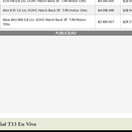
EÓn HA 0,8 Lts. DOHC Hatch Back 5P. T/M Motor Otto
$4.590.000
$28.9
Alto K10 1,0 Lts. DOHC Hatch Back 5P. T/M motor Otto
$4.098.449
$28.9
New Alto 800 0,8 Lts. SOHC Hatch Back 5P. T/M Motor
$3.690.001
$28.5
Otto
PUBLICIDAD
ñal T13 En Vivo