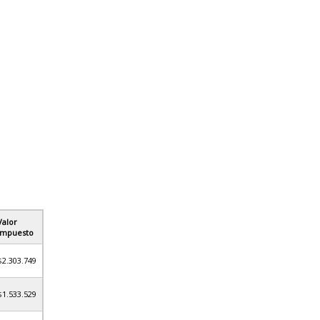
Valor
Impuesto
$2.303.749
$1.533.529