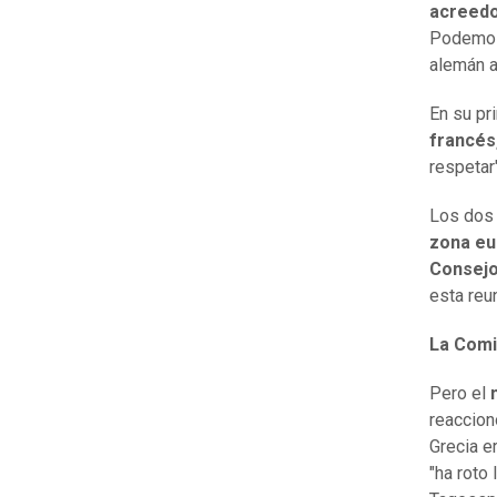
acreed
Podemos 
alemán a
En su pr
francés
respetar"
Los dos 
zona e
Consejo
esta reu
La Comi
Pero el
m
reaccion
Grecia er
"ha roto