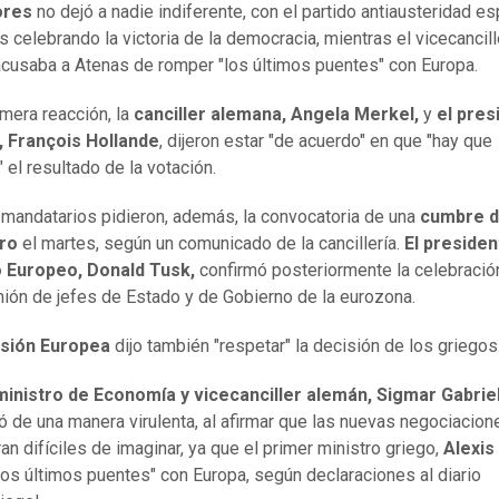
ores
no dejó a nadie indiferente, con el partido antiausteridad e
celebrando la victoria de la democracia, mientras el vicecancill
cusaba a Atenas de romper "los últimos puentes" con Europa.
imera reacción, la
canciller alemana, Angela Merkel,
y
el pres
, François Hollande
, dijeron estar "de acuerdo" en que "hay que
 el resultado de la votación.
mandatarios pidieron, además, la convocatoria de una
cumbre d
uro
el martes, según un comunicado de la cancillería.
El presiden
 Europeo, Donald Tusk,
confirmó posteriormente la celebració
nión de jefes de Estado y de Gobierno de la eurozona.
sión Europea
dijo también "respetar" la decisión de los griegos
inistro de Economía y vicecanciller alemán, Sigmar Gabrie
ó de una manera virulenta, al afirmar que las nuevas negociacion
an difíciles de imaginar, ya que el primer ministro griego,
Alexis
 los últimos puentes" con Europa, según declaraciones al diario