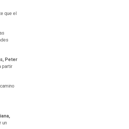
te que el
das
dades
s, Peter
 partir
n camino
iana,
r un