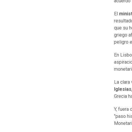
acuerdo" 
El
minis
resultad
que su h
griego a
peligro e
En Lisbo
aspiraci
monetari
La clara 
Iglesias
Grecia h
Y, fuera
"paso his
Monetari