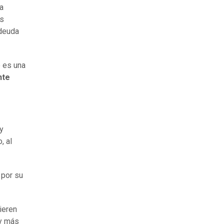
a
es
 deuda
e es una
nte
 y
, al
 por su
ieren
 y más