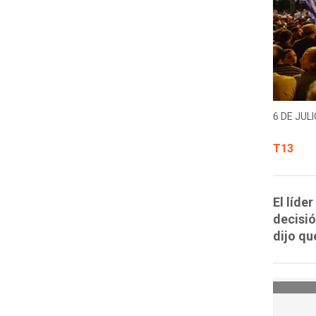
6 DE JULI
T13
El líde
decisió
dijo qu