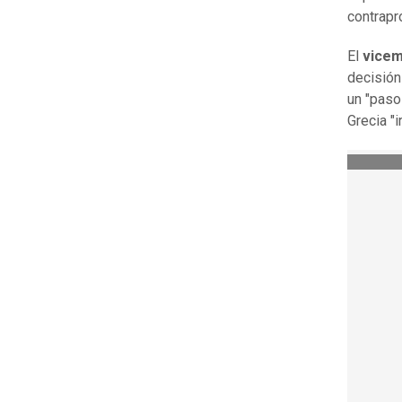
contrapr
El
vicem
decisión
un "paso
Grecia "i