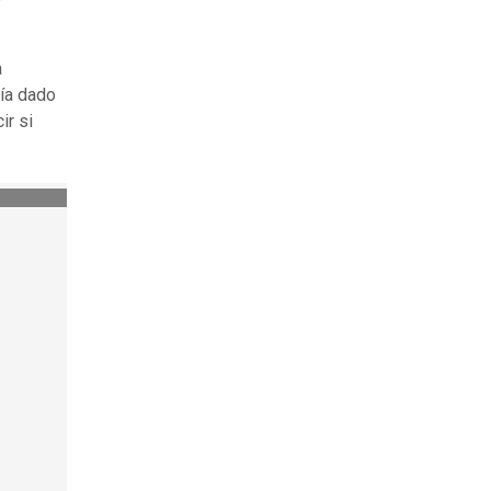
a
bía dado
ir si