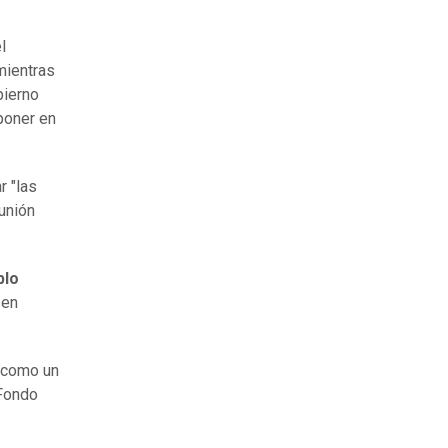
l
mientras
bierno
poner en
r "las
 unión
blo
 en
ó como un
 Fondo