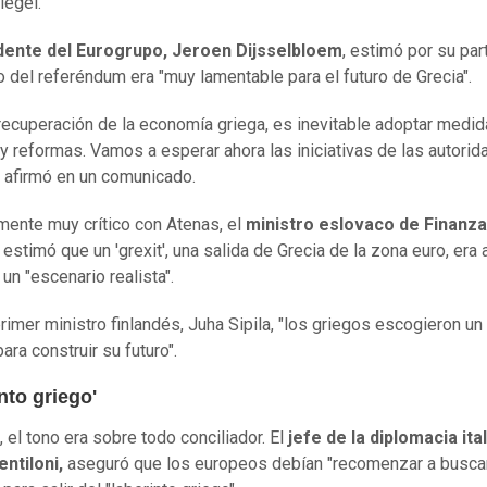
egel.
idente del Eurogrupo,
Jeroen Dijsselbloem
, estimó por su par
o del referéndum era "muy lamentable para el futuro de Grecia".
 recuperación de la economía griega, es inevitable adoptar medi
s y reformas. Vamos a esperar ahora las iniciativas de las autori
, afirmó en un comunicado.
mente muy crítico con Atenas, el
ministro eslovaco de Finanza
estimó que un 'grexit', una salida de Grecia de la zona euro, era a
un "escenario realista".
primer ministro finlandés, Juha Sipila, "los griegos escogieron u
para construir su futuro".
nto griego'
 el tono era sobre todo conciliador. El
jefe de la diplomacia ital
entiloni,
aseguró que los europeos debían "recomenzar a busca