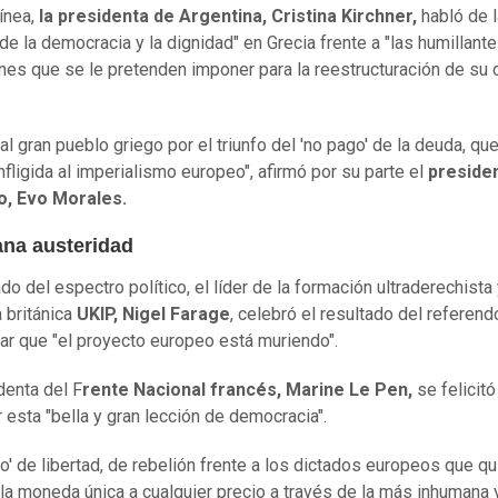
línea,
la presidenta de Argentina, Cristina Kirchner,
habló de l
 de la democracia y la dignidad" en Grecia frente a "las humillant
nes que se le pretenden imponer para la reestructuración de su
 al gran pueblo griego por el triunfo del 'no pago' de la deuda, qu
nfligida al imperialismo europeo", afirmó por su parte el
preside
o, Evo Morales.
na austeridad
ado del espectro político, el líder de la formación ultraderechista
 británica
UKIP, Nigel Farage
, celebró el resultado del referendo
ar que "el proyecto europeo está muriendo".
denta del F
rente Nacional francés, Marine Le Pen,
se felicitó
r esta "bella y gran lección de democracia".
No' de libertad, de rebelión frente a los dictados europeos que qu
la moneda única a cualquier precio a través de la más inhumana