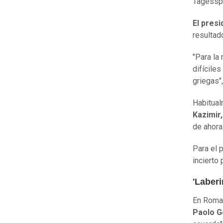
Tagesspi
El pres
resultad
"Para la
difícile
griegas"
Habitual
Kazimir,
de ahora 
Para el 
incierto 
'Laberi
En Roma,
Paolo G