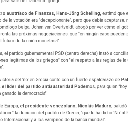
para salir del "laberinto griego".
tro austríaco de Finanzas, Hans-Jörg Schelling,
estimó que e
o de la votación era "decepcionante", pero que debía aceptarse, 
omólogo belga, Johan van Overtveldt, abogó por ver cómo el go
fronta las próximas negociaciones, que "en ningún caso pueden 
l futuro de la unión monetaria".
a, el partido gubernamental PSD (centro derecha) instó a concilia
ones legítimas de los griegos" con "el respeto a las reglas de la
a".
victoria del 'no' en Grecia contó con un fuerte espaldarazo de
Pa
, el líder del partido antiausteridad Podem
os, para quien "hoy
a ganado la democracia".
 de Europa,
el presidente venezolano, Nicolás Maduro
, salud
tórico" la decisión del pueblo de Grecia, "que le ha dicho 'No' al
o Internacional y a los vampiros de la banca mundial".