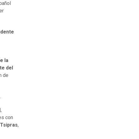
spañol
er
idente
e la
te del
n de
.
l
,
es con
 Tsipras
,