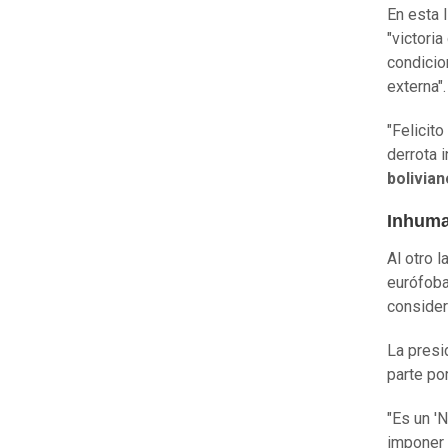
En esta 
"victoria
condicio
externa".
"Felicito
derrota i
bolivian
Inhuma
Al otro l
eurófoba
consider
La presi
parte po
"Es un '
imponer 