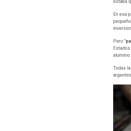
estaba q
En esa p
pequeño 
inversion
Pero "
pa
Estados 
aluminio 
Todas la
argentin