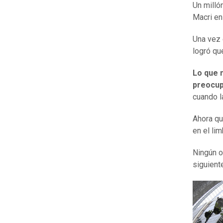
Un milló
Macri en
Una vez 
logró qu
Lo que 
preocu
cuando l
Ahora qu
en el li
Ningún o
siguient