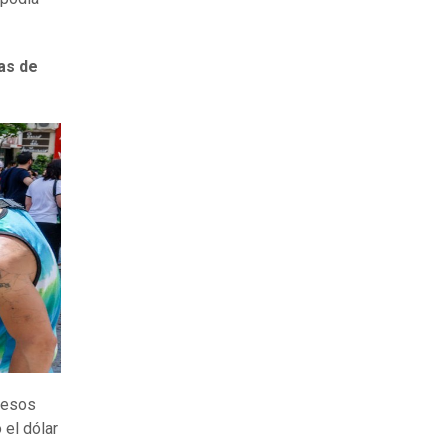
sas de
pesos
 el dólar