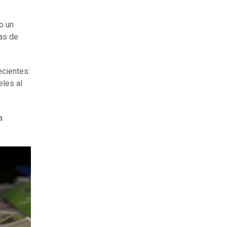
o un
nas de
ecientes:
les al
a