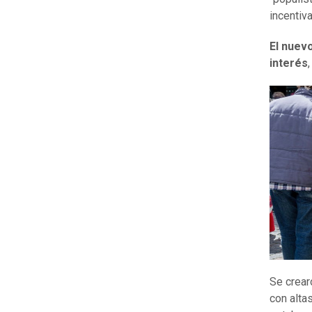
incentiv
El nuevo
interés
Se crear
con alta