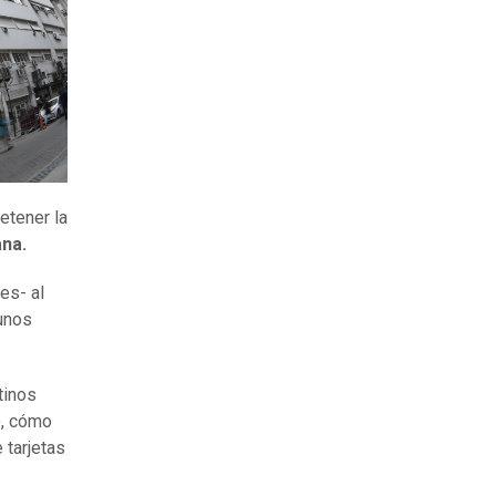
etener la
na.
es- al
unos
tinos
o, cómo
 tarjetas