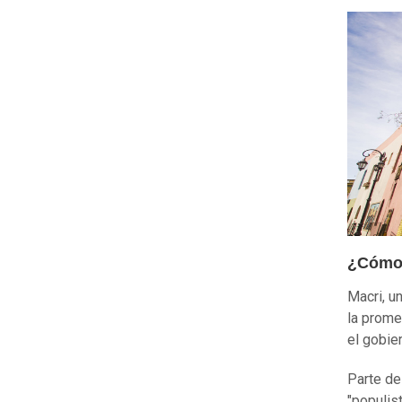
¿Cómo 
Macri, u
la prome
el gobier
Parte de
"populis