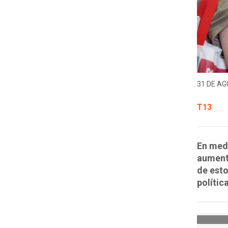
31 DE AG
T13
En medi
aumentó
de esto
polític