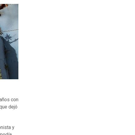
 años con
 que dejó
onista y
 podía