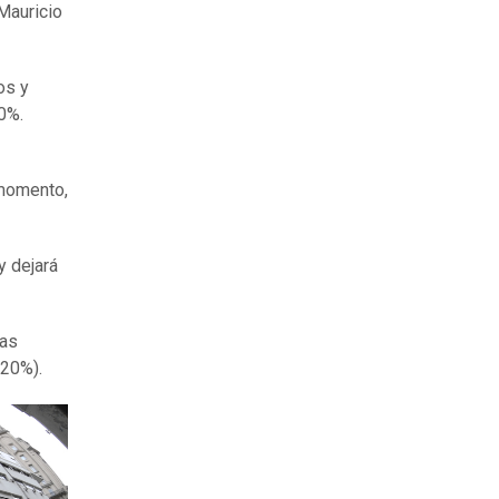
Mauricio
os y
0%.
 momento,
y dejará
Las
(20%).