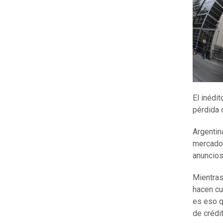
El inédi
pérdida 
Argentin
mercado 
anuncios
Mientras
hacen cu
es eso q
de crédi