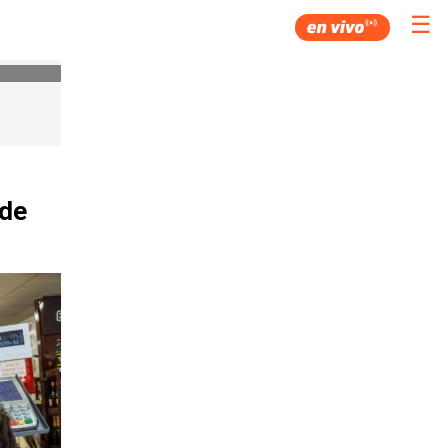
☰
 de