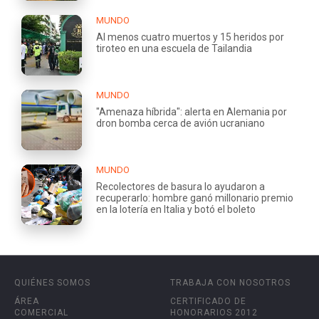
MUNDO
Al menos cuatro muertos y 15 heridos por
tiroteo en una escuela de Tailandia
MUNDO
"Amenaza híbrida": alerta en Alemania por
dron bomba cerca de avión ucraniano
MUNDO
Recolectores de basura lo ayudaron a
recuperarlo: hombre ganó millonario premio
en la lotería en Italia y botó el boleto
QUIÉNES SOMOS
TRABAJA CON NOSOTROS
ÁREA
CERTIFICADO DE
COMERCIAL
HONORARIOS 2012