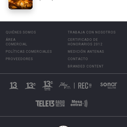
QUIÉNES SOMOS
TRABAJA CON NOSOTROS
ÁREA
CERTIFICADO DE
COMERCIAL
HONORARIOS 2012
POLÍTICAS COMERCIALES
MEDICIÓN ANTENAS
PROVEEDORES
CONTACTO
BRANDED CONTENT