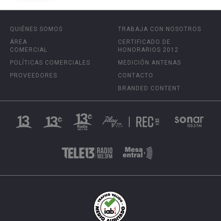
QUIÉNES SOMOS
TRABAJA CON NOSOTROS
ÁREA
CERTIFICADO DE
COMERCIAL
HONORARIOS 2012
POLÍTICAS COMERCIALES
MEDICIÓN ANTENAS
PROVEEDORES
CONTACTO
BRANDED CONTENT