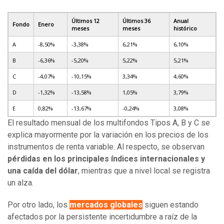
Últimos 12
Últimos 36
Anual
Fondo
Enero
meses
meses
histórico
A
-8,50%
-3,38%
6,21%
6,10%
B
-6,36%
-5,20%
5,22%
5,21%
C
-4,07%
-10,15%
3,34%
4,60%
D
-1,32%
-13,58%
1,05%
3,79%
E
0,82%
-13,67%
-0,24%
3,08%
El resultado mensual de los multifondos Tipos A, B y C se
explica mayormente por la variación en los precios de los
instrumentos de renta variable. Al respecto, se observan
pérdidas en los principales índices internacionales y
una caída del dólar
, mientras que a nivel local se registra
un alza.
Por otro lado, los
mercados globales
siguen estando
afectados por la persistente incertidumbre a raíz de la