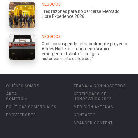
NEGOCIOS
Tres razones para no perderse Mercado
Libre Experience 2026
NEGOCIOS
Codelco suspende temporalmente proyecto
Andes Norte por fenómeno sísmico
emergente distinto “a riesgos
históricamente conocidos”
QUIÉNES SOMOS
TRABAJA CON NOSOTROS
ÁREA
CERTIFICADO DE
COMERCIAL
HONORARIOS 2012
POLÍTICAS COMERCIALES
MEDICIÓN ANTENAS
PROVEEDORES
CONTACTO
BRANDED CONTENT