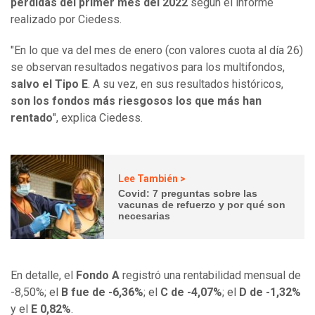
pérdidas del primer mes del 2022
según el informe
realizado por Ciedess.
"En lo que va del mes de enero (con valores cuota al día 26)
se observan resultados negativos para los multifondos,
salvo el Tipo E
. A su vez, en sus resultados históricos,
son los fondos más riesgosos los que más han
rentado
", explica Ciedess.
Lee También >
Covid: 7 preguntas sobre las
vacunas de refuerzo y por qué son
necesarias
En detalle, el
Fondo A
registró una rentabilidad mensual de
-8,50%; el
B fue de -6,36%
; el
C de -4,07%
; el
D de -1,32%
y el
E 0,82%
.