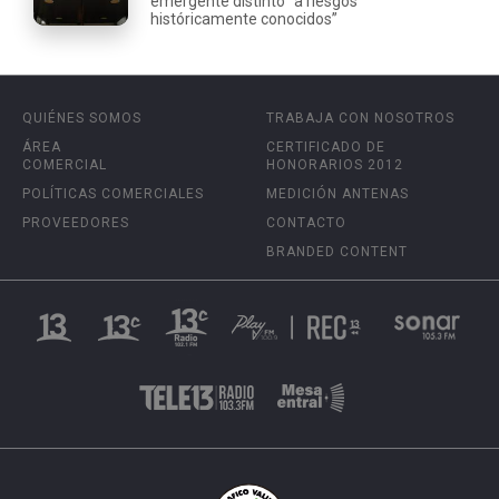
emergente distinto “a riesgos
históricamente conocidos”
QUIÉNES SOMOS
TRABAJA CON NOSOTROS
ÁREA
CERTIFICADO DE
COMERCIAL
HONORARIOS 2012
POLÍTICAS COMERCIALES
MEDICIÓN ANTENAS
PROVEEDORES
CONTACTO
BRANDED CONTENT