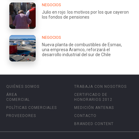
NEGOCIOS
Julio en rojo: los motivos por los que cayeron
los fondos de pensiones
NEGOCIOS
Nueva planta de combustibles de Esmax,
una empresa Aramco, reforzará el
desarrollo industrial del sur de Chile
QUIÉNES SOMOS
TRABAJA CON NOSOTROS
ÁREA
CERTIFICADO DE
COMERCIAL
HONORARIOS 2012
POLÍTICAS COMERCIALES
MEDICIÓN ANTENAS
PROVEEDORES
CONTACTO
BRANDED CONTENT