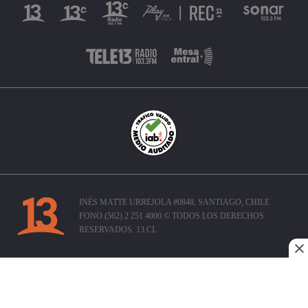
INÉS MATTE URREJOLA #0848, SANTIAGO, CHILE
FONO (562) 2 251 4000 © TODOS LOS DERECHOS
RESERVADOS. 13.CL