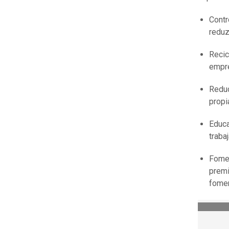
Contr
reduz
Recic
empre
Reduc
propi
Educa
traba
Fomen
premi
fomen