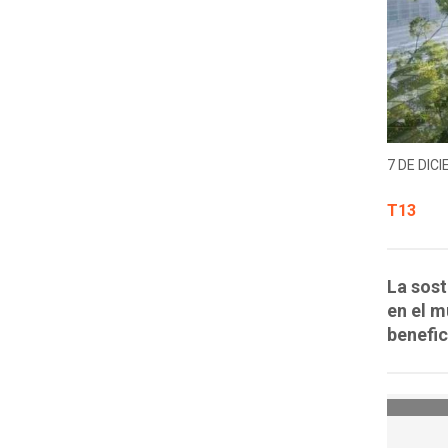
7 DE DICI
T13
La sost
en el m
benefic