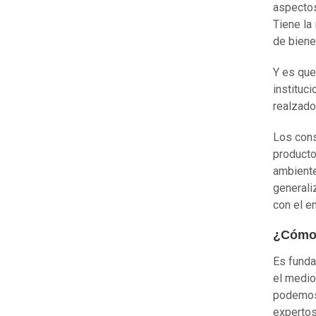
aspectos
Tiene la
de biene
Y es que
instituc
realzado
Los cons
producto
ambiente
generali
con el e
¿Cómo 
Es funda
el medio
podemos 
expertos