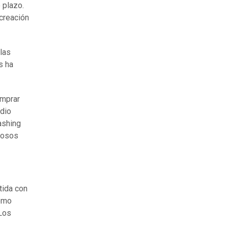
 plazo.
 creación
las
s ha
omprar
dio
ashing
tosos
tida con
cómo
Los