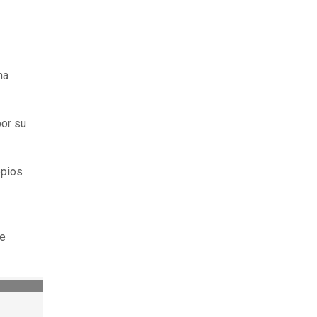
na
por su
opios
de