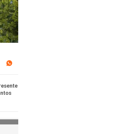
resente
antos