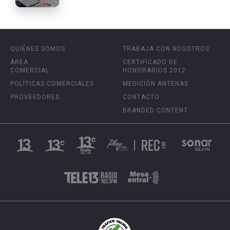
QUIÉNES SOMOS
TRABAJA CON NOSOTROS
ÁREA
CERTIFICADO DE
COMERCIAL
HONORARIOS 2012
POLÍTICAS COMERCIALES
MEDICIÓN ANTENAS
PROVEEDORES
CONTACTO
BRANDED CONTENT