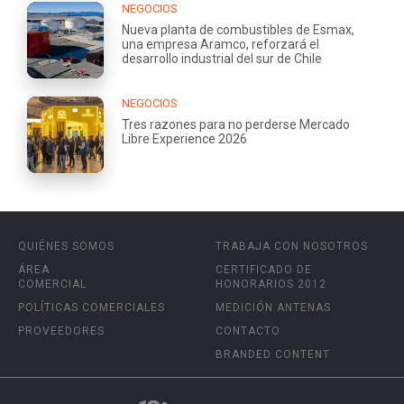
NEGOCIOS
Nueva planta de combustibles de Esmax,
una empresa Aramco, reforzará el
desarrollo industrial del sur de Chile
NEGOCIOS
Tres razones para no perderse Mercado
Libre Experience 2026
QUIÉNES SOMOS
TRABAJA CON NOSOTROS
ÁREA
CERTIFICADO DE
COMERCIAL
HONORARIOS 2012
POLÍTICAS COMERCIALES
MEDICIÓN ANTENAS
PROVEEDORES
CONTACTO
BRANDED CONTENT