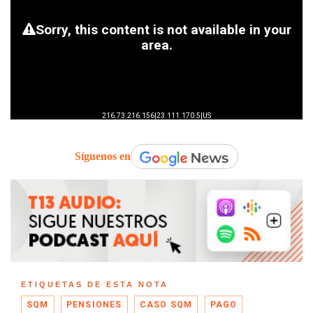
Síguenos en
ETIQUETAS DE ESTA NOTA
SQM
PENSIONES
CASO SQM
PAGO