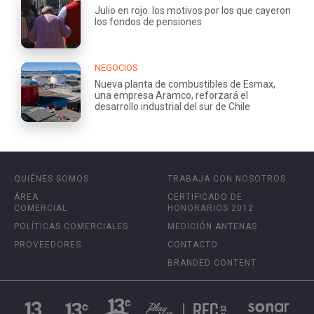
Julio en rojo: los motivos por los que cayeron
los fondos de pensiones
NEGOCIOS
Nueva planta de combustibles de Esmax,
una empresa Aramco, reforzará el
desarrollo industrial del sur de Chile
QUIÉNES SOMOS
TRABAJA CON NOSOTROS
ÁREA
CERTIFICADO DE
COMERCIAL
HONORARIOS 2012
POLÍTICAS COMERCIALES
MEDICIÓN ANTENAS
PROVEEDORES
CONTACTO
BRANDED CONTENT