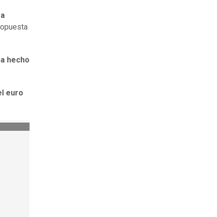
 a
propuesta
ha hecho
el euro