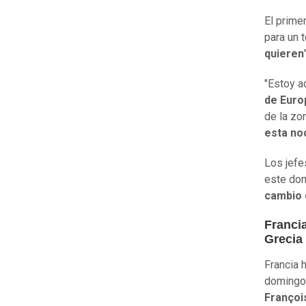
El prime
para un 
quieren
"Estoy a
de Euro
de la zo
esta noc
Los jefe
este dom
cambio 
Franci
Grecia
Francia h
domingo 
Françoi