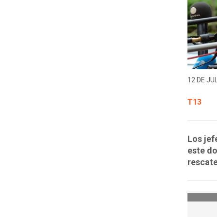
12 DE JUL
T13
Los jef
este do
rescate