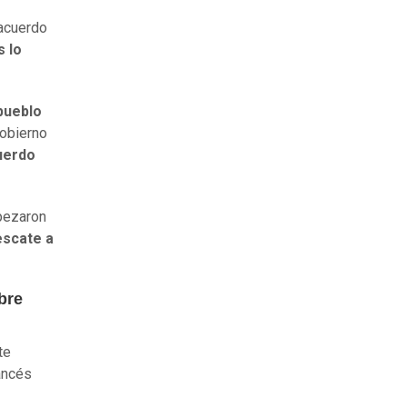
acuerdo
s lo
pueblo
gobierno
uerdo
pezaron
escate a
bre
te
ancés