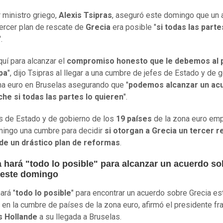
r ministro griego,
Alexis Tsipras
, aseguró este domingo que un 
tercer plan de rescate de
Grecia
era posible "
si todas las parte
".
quí para alcanzar el
compromiso honesto que le debemos al 
pa
", dijo Tsipras al llegar a una cumbre de jefes de Estado y de 
na euro en Bruselas asegurando que "
podemos alcanzar un ac
he si todas las partes lo quieren
".
s de Estado y de gobierno de los
19 países
de la zona euro em
ingo una cumbre para decidir
si otorgan a Grecia un tercer r
de un drástico plan de reformas
.
a hará "todo lo posible" para alcanzar un acuerdo so
 este domingo
ará "
todo lo posible
" para encontrar un acuerdo sobre Grecia es
en la cumbre de países de la zona euro, afirmó el presidente fr
s Hollande
a su llegada a Bruselas.