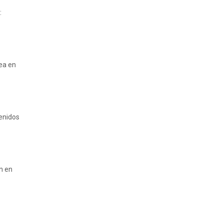
:
rea en
tenidos
n en