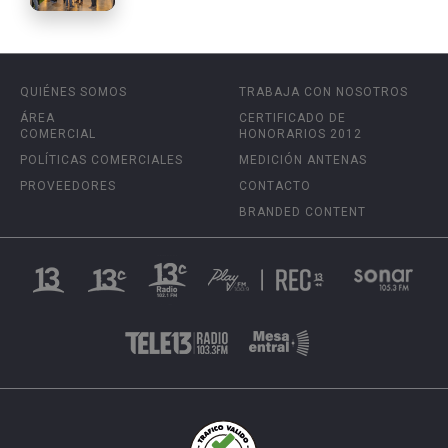
QUIÉNES SOMOS
TRABAJA CON NOSOTROS
ÁREA
CERTIFICADO DE
COMERCIAL
HONORARIOS 2012
POLÍTICAS COMERCIALES
MEDICIÓN ANTENAS
PROVEEDORES
CONTACTO
BRANDED CONTENT