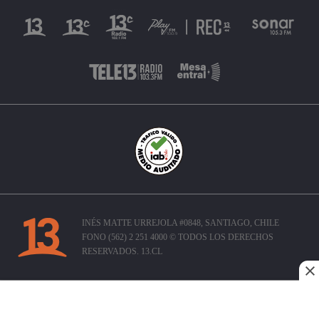
INÉS MATTE URREJOLA #0848, SANTIAGO, CHILE
FONO (562) 2 251 4000 © TODOS LOS DERECHOS
RESERVADOS. 13.CL