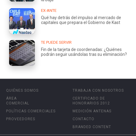
EX-ANTE
Qué hay detrás del impulso al mercado de
capitales que prepara el Gobierno de Kast
TE PUEDE SERVIR
Fin de la tarjeta de coordenadas: ¿Quiénes
podrán seguir usándolas tras su eliminación?
QUIÉNES SOMOS
TRABAJA CON NOSOTROS
ÁREA
CERTIFICADO DE
COMERCIAL
HONORARIOS 2012
POLÍTICAS COMERCIALES
MEDICIÓN ANTENAS
PROVEEDORES
CONTACTO
BRANDED CONTENT