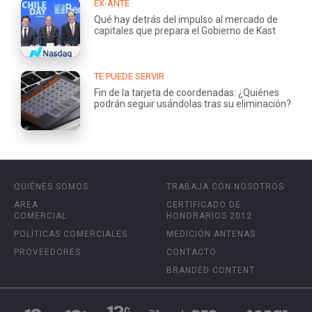
EX-ANTE
Qué hay detrás del impulso al mercado de
capitales que prepara el Gobierno de Kast
TE PUEDE SERVIR
Fin de la tarjeta de coordenadas: ¿Quiénes
podrán seguir usándolas tras su eliminación?
QUIÉNES SOMOS
TRABAJA CON NOSOTROS
ÁREA
CERTIFICADO DE
COMERCIAL
HONORARIOS 2012
POLÍTICAS COMERCIALES
MEDICIÓN ANTENAS
PROVEEDORES
CONTACTO
BRANDED CONTENT