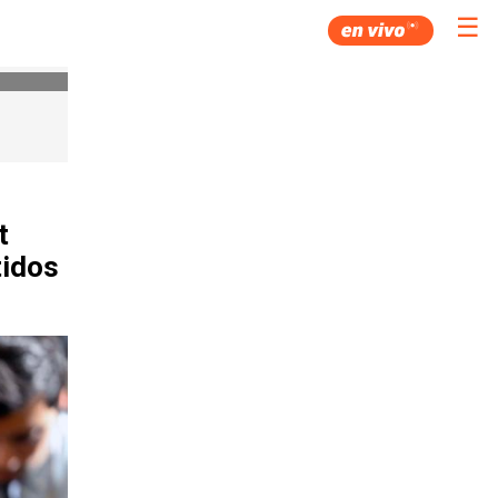
☰
t
tidos