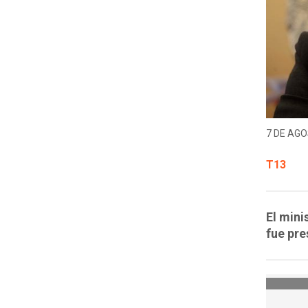
7 DE AGO
T13
El mini
fue pre