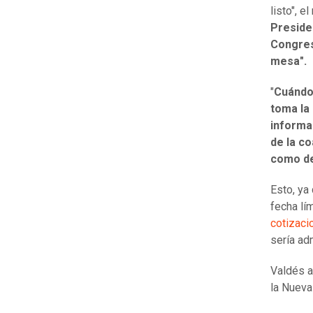
listo", e
Presiden
Congres
mesa".
"
Cuándo 
toma la
informa
de la c
como de
Esto, ya
fecha lí
cotizaci
sería ad
Valdés a
la Nueva