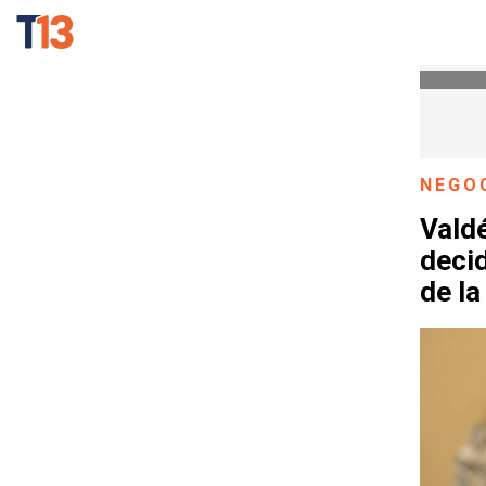
NEGO
Vald
decid
de l