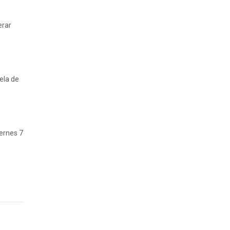
erar
ela de
iernes 7