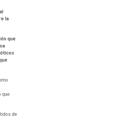
al
e la
ión que
esa
lóticos
 que
como
o que
tidos de