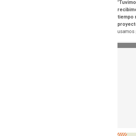
"
Tuvimos
recibimo
tiempo 
proyect
usamos p