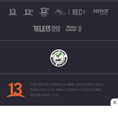
INÉS MATTE URREJOLA #0848, SANTIAGO, CHILE
FONO (562) 2 251 4000 © TODOS LOS DERECHOS
RESERVADOS. 13.CL