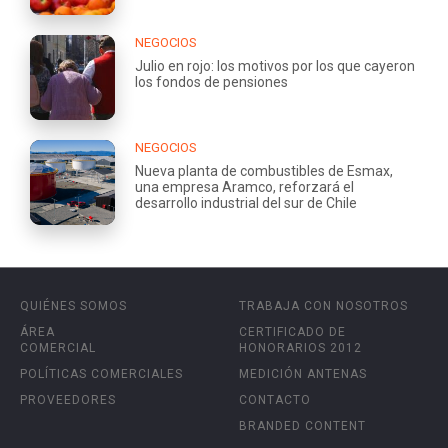
NEGOCIOS
Julio en rojo: los motivos por los que cayeron
los fondos de pensiones
NEGOCIOS
Nueva planta de combustibles de Esmax,
una empresa Aramco, reforzará el
desarrollo industrial del sur de Chile
QUIÉNES SOMOS
TRABAJA CON NOSOTROS
ÁREA
CERTIFICADO DE
COMERCIAL
HONORARIOS 2012
POLÍTICAS COMERCIALES
MEDICIÓN ANTENAS
PROVEEDORES
CONTACTO
BRANDED CONTENT