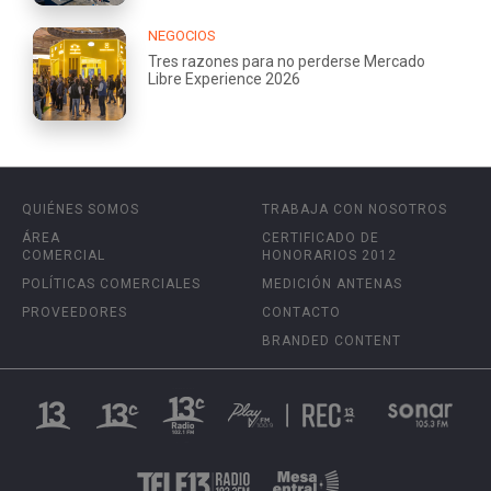
NEGOCIOS
Tres razones para no perderse Mercado
Libre Experience 2026
QUIÉNES SOMOS
TRABAJA CON NOSOTROS
ÁREA
CERTIFICADO DE
COMERCIAL
HONORARIOS 2012
POLÍTICAS COMERCIALES
MEDICIÓN ANTENAS
PROVEEDORES
CONTACTO
BRANDED CONTENT