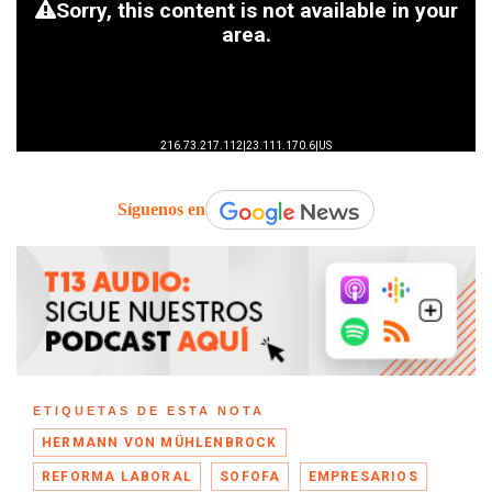
Síguenos en
ETIQUETAS DE ESTA NOTA
HERMANN VON MÜHLENBROCK
REFORMA LABORAL
SOFOFA
EMPRESARIOS