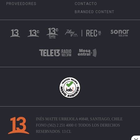
PROVEEDORES
CONTACTO
BRANDED CONTENT
INÉS MATTE URREJOLA #0848, SANTIAGO, CHILE
FONO (562) 2 251 4000 © TODOS LOS DERECHOS
RESERVADOS. 13.CL