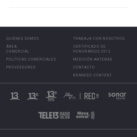
QUIÉNES SOMOS
TRABAJA CON NOSOTROS
ÁREA
CERTIFICADO DE
COMERCIAL
HONORARIOS 2012
POLÍTICAS COMERCIALES
MEDICIÓN ANTENAS
PROVEEDORES
CONTACTO
BRANDED CONTENT