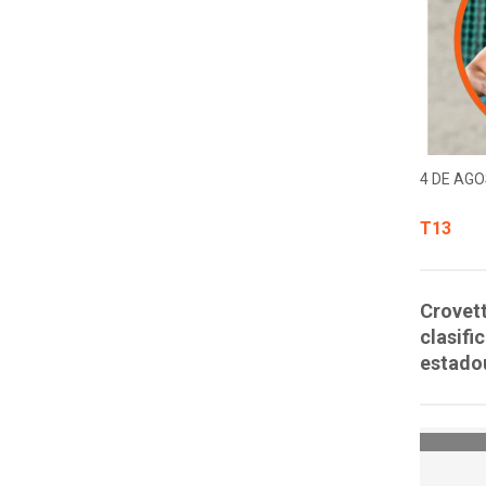
4 DE AGO
T13
Crovett
clasific
estado