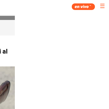
☰
 al