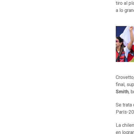
tiro al 
a lo gra
Crovetto
final, su
Smith
, 
Se trata
París-20
La chile
en logra