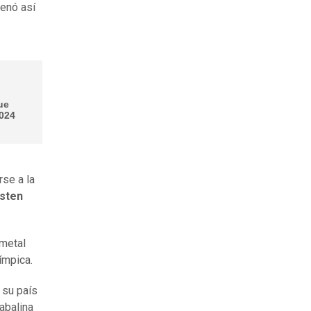
renó así
ue
2024
rse a la
sten
 metal
ímpica.
 su país
jabalina