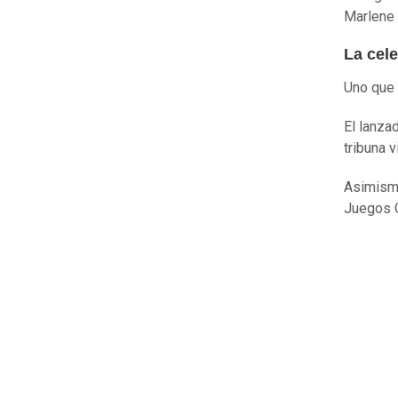
Marlene 
La cele
Uno que 
El lanza
tribuna 
Asimismo
Juegos O