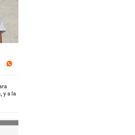
ara
 y a la