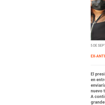
5 DE SEP
EX-ANT
El pres
en entr
enviarí
nuevo t
A conti
grandes