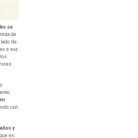
ebo se
genda de
 lado de
uso a sus
 los
 voces
mo
ente,
 en
unido con
 años y
 que es