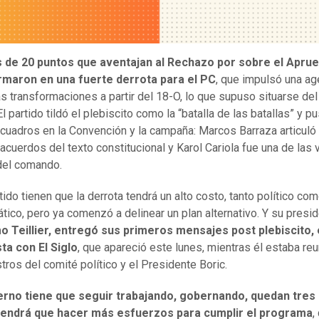
 de 20 puntos que aventajan al Rechazo por sobre el Apru
rmaron en una fuerte derrota para el PC
, que impulsó una a
s transformaciones a partir del 18-O, lo que supuso situarse del
 El partido tildó el plebiscito como la “batalla de las batallas” y p
cuadros en la Convención y la campaña: Marcos Barraza articuló
acuerdos del texto constitucional y Karol Cariola fue una de las
del comando.
tido tienen que la derrota tendrá un alto costo, tanto político co
tico, pero ya comenzó a delinear un plan alternativo. Y su presid
o Teillier, entregó sus primeros mensajes post plebiscito,
ta con El Siglo
, que apareció este lunes, mientras él estaba re
stros del comité político y el Presidente Boric.
erno tiene que seguir trabajando, gobernando, quedan tres
tendrá que hacer más esfuerzos para cumplir el programa
,