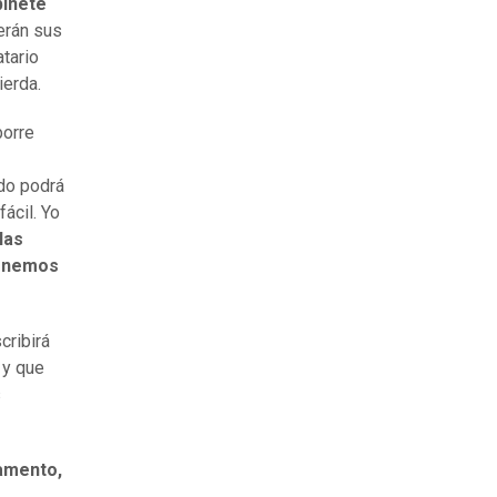
binete
erán sus
tario
ierda.
borre
ido podrá
ácil. Yo
las
tenemos
cribirá
 y que
s
lamento,