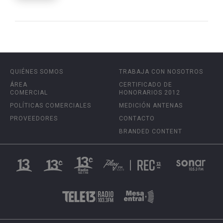
QUIÉNES SOMOS
TRABAJA CON NOSOTROS
ÁREA
CERTIFICADO DE
COMERCIAL
HONORARIOS 2012
POLÍTICAS COMERCIALES
MEDICIÓN ANTENAS
PROVEEDORES
CONTACTO
BRANDED CONTENT