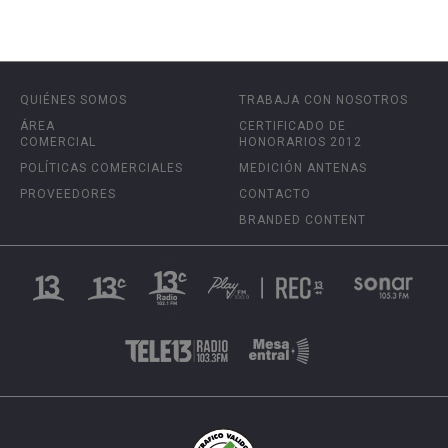
QUIÉNES SOMOS
TRABAJA CON NOSOTROS
ÁREA
CERTIFICADO DE
COMERCIAL
HONORARIOS 2012
POLÍTICAS COMERCIALES
MEDICIÓN ANTENAS
PROVEEDORES
CONTACTO
BRANDED CONTENT