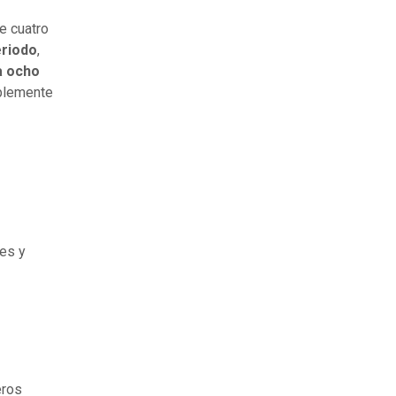
e cuatro
eriodo
,
a ocho
ablemente
es y
eros