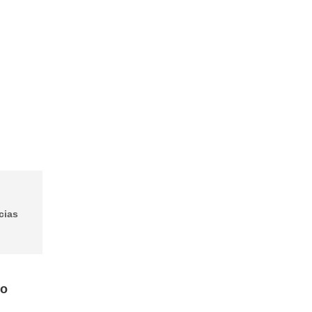
cias
to