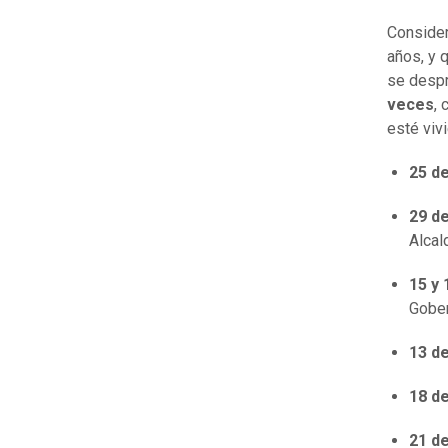
Consider
años, y 
se desp
veces
,
esté viv
25 d
29 d
Alcal
15 y 
Gobe
13 de
18 de
21 d