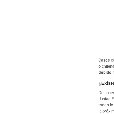
Casos co
o chilen
debido r
¿Exist
De acue
Juntas E
todos lo
la próxi