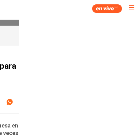
☰
 para
mesa en
de veces