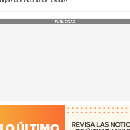
mplir con este deber cívico?
PUBLICIDAD