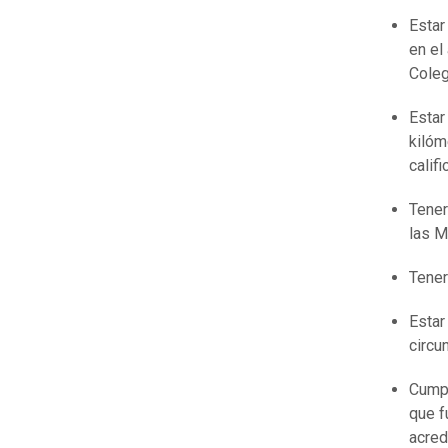
Estar
en el
Coleg
Estar
kilóm
calif
Tener
las M
Tener
Estar
circu
Cumpl
que f
acred