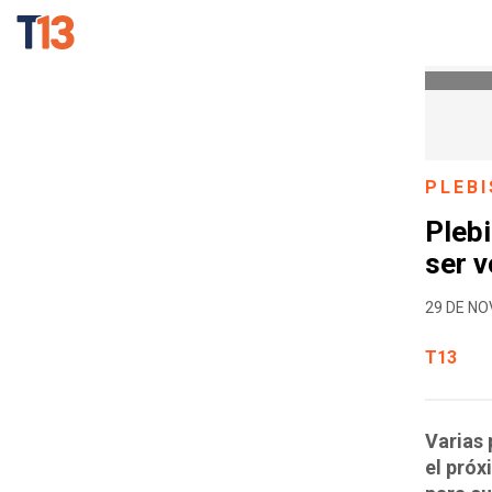
PLEBI
Plebi
ser 
29 DE NO
T13
Varias 
el próx