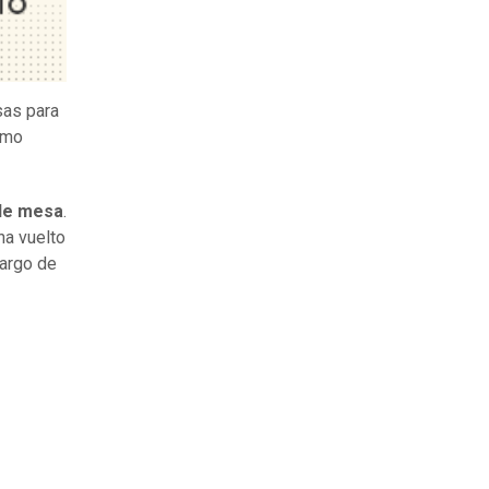
sas para
imo
de mesa
.
ha vuelto
cargo de