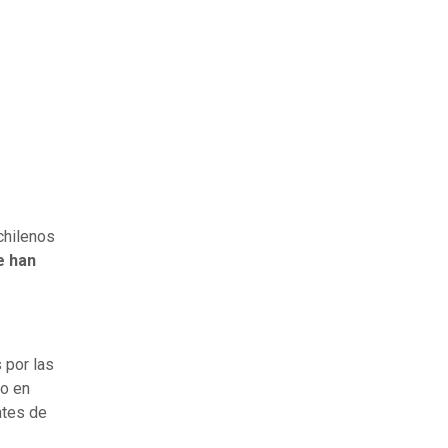
chilenos
e han
 por las
do en
ntes de