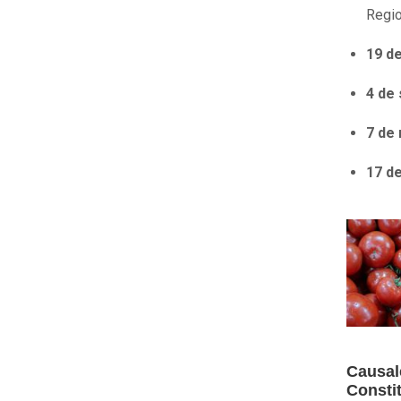
Regi
19 d
4 de
7 de
17 d
Causal
Consti