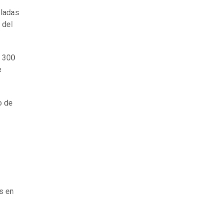
pladas
 del
e 300
e
o de
s en