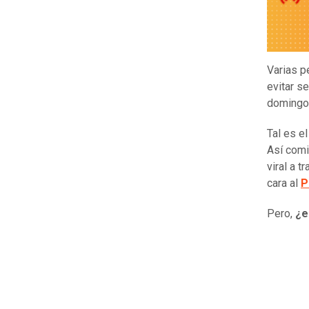
Varias p
evitar s
domingo
Tal es e
Así com
viral a 
cara al
P
Pero,
¿e