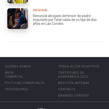
NACIONAL
Renuncia abogado defensor de padre
imputado por fatal caída de su hija de dos
años en Las Condes
QUIÉNES SOMOS
TRABAJA CON NOSOTROS
ÁREA
CERTIFICADO DE
COMERCIAL
HONORARIOS 2012
POLÍTICAS COMERCIALES
MEDICIÓN ANTENAS
PROVEEDORES
CONTACTO
BRANDED CONTENT