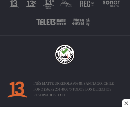
INÉS MATTE URREJOLA #0848, SANTIAGO, CHILE
FONO (562) 2 251 4000 © TODOS LOS DERECHOS
RESERVADOS. 13.CL