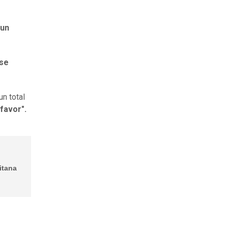
 un
 se
un total
favor".
itana