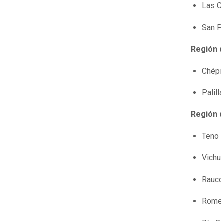
Las 
San P
Región 
Chépi
Palil
Región 
Teno 
Vichu
Rauco
Romer