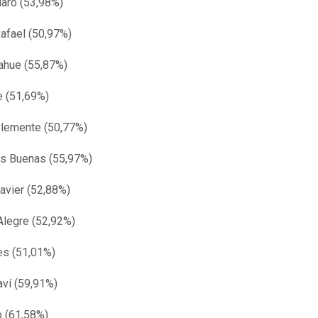
laro (53,98%)
afael (50,97%)
ahue (55,87%)
 (51,69%)
lemente (50,77%)
s Buenas (55,97%)
avier (52,88%)
 Alegre (52,92%)
es (51,01%)
ví (59,91%)
o (61,58%)