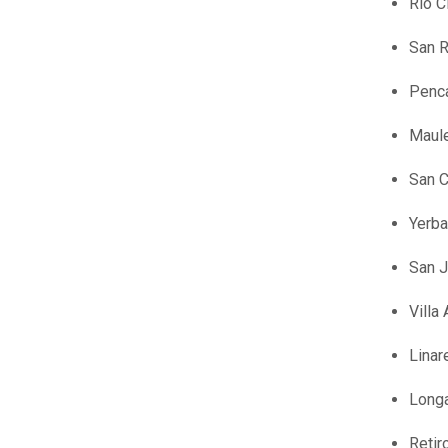
Río C
San R
Penc
Maule
San C
Yerba
San J
Villa
Linar
Longa
Retir