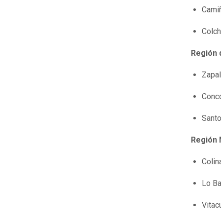
Camiñ
Colch
Región 
Zapal
Concó
Sant
Región 
Colin
Lo Ba
Vitac