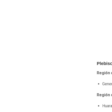
Plebis
Región 
Gener
Región 
Huara