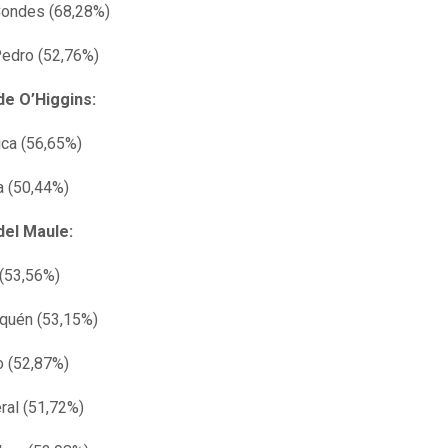
Condes (68,28%)
edro (52,76%)
de O’Higgins:
ca (56,65%)
la (50,44%)
del Maule:
(53,56%)
quén (53,15%)
 (52,87%)
al (51,72%)