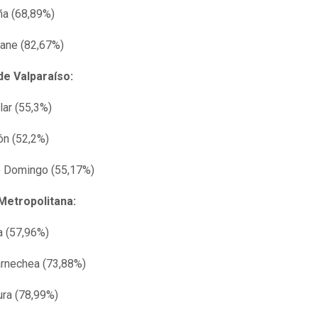
a (68,89%)
ane (82,67%)
de Valparaíso:
lar (55,3%)
n (52,2%)
o Domingo (55,17%)
Metropolitana:
a (57,96%)
rnechea (73,88%)
ura (78,99%)