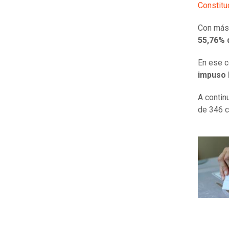
Constitu
Con más 
55,76% d
En ese c
impuso l
A contin
de 346 