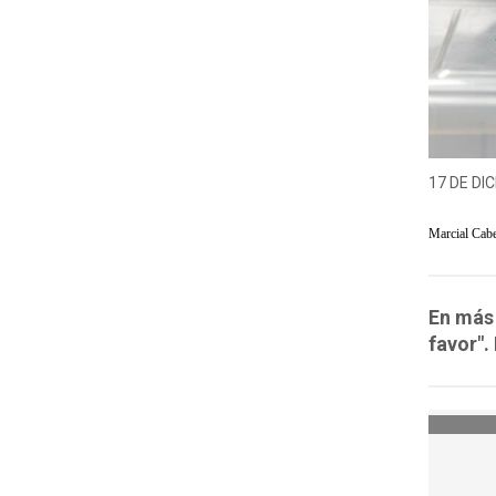
17 DE DIC
Marcial Cab
En más 
favor".