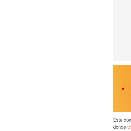
Este dom
donde
t