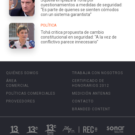
cuestionamientos a medidas de seguridad:
“Es parte de quienes se sienten cómodos
con un sistema garantista”
POLÍTICA
Tohá critica propuesta de cambio
constitucional en seguridad: "A la vez de
conflictivo parece innecesario"
QUIÉNES SOMOS
TRABAJA CON NOSOTROS
ÁREA
CERTIFICADO DE
COMERCIAL
HONORARIOS 2012
POLÍTICAS COMERCIALES
MEDICIÓN ANTENAS
PROVEEDORES
CONTACTO
BRANDED CONTENT