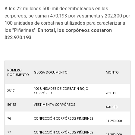
A los 22 millones 500 mil desembolsados en los
corpóreos, se suman 470.193 por vestimenta y 202.300 por
100 unidades de corbatines utilizados para caracterizar a
los "Piñerines".
En total, los corpóreos costaron
$22.970.193.
NÚMERO
GLOSA DOCUMENTO
MONTO
DOCUMENTO
100 UNIDADES DE CORBATIN ROJO
2317
CORPÓREO
202.300
56152
VESTIMENTA CORPÓREOS
470.193
76
CONFECCIÓN CORPÓREOS PIÑERINES
11.250.000
77
CONFECCIÓN CORPÓREOS PIÑERINES
11.250.000