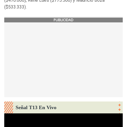
($470.000), René Lues ($775.500) y Mauricio Boza
($533.333).
PUBLICIDAD
Señal T13 En Vivo