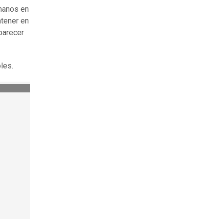
manos en
ntener en
parecer
les.