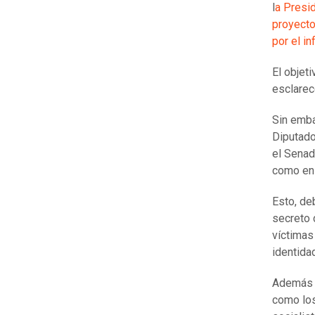
l
a Presi
proyecto
por el i
El objeti
esclarec
Sin emba
Diputado
el Senad
como en 
Esto, de
secreto 
víctimas
identida
Además d
como los