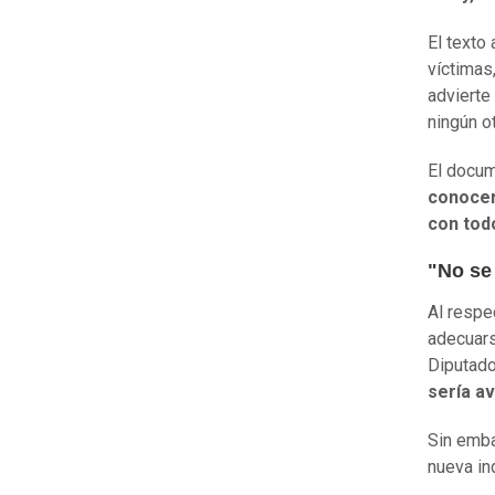
El texto
víctimas
advierte
ningún o
El docu
conocer 
con tod
"No se
Al respe
adecuars
Diputado
sería a
Sin emba
nueva in