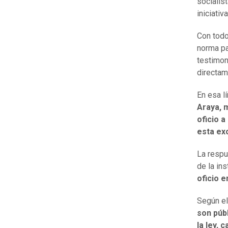
socialis
iniciativ
Con todo
norma par
testimon
directam
En esa l
Araya, 
oficio a
esta ex
La respu
de la ins
oficio e
Según el
son públ
la ley, 