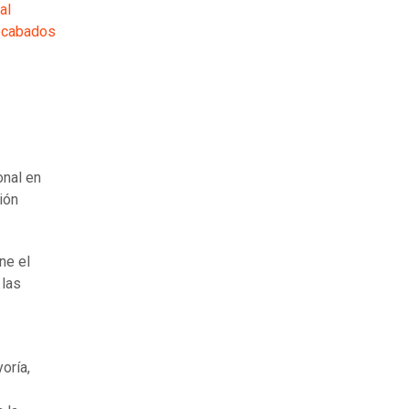
al
recabados
onal en
ión
ne el
 las
oría,