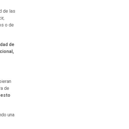
d de las
ir,
os o de
idad de
cional,
bieran
ra de
 esto
ando una