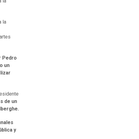
 la
 la
partes
r Pedro
o un
lizar
residente
s de un
lberghe.
unales
blica y