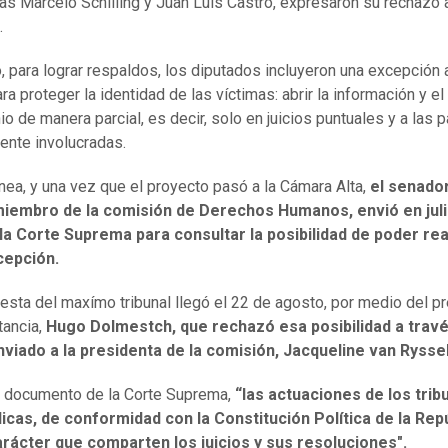
tas Marcelo Schilling y Juan Luis Castro, expresaron su rechazo a
a.
, para lograr respaldos, los diputados incluyeron una excepción a
a proteger la identidad de las víctimas: abrir la información y el
io de manera parcial, es decir, solo en juicios puntuales y a las 
ente involucradas.
ínea, y una vez que el proyecto pasó a la Cámara Alta,
el senado
miembro de la comisión de Derechos Humanos, envió en juli
 la Corte Suprema para consultar la posibilidad de poder rea
cepción.
esta del maxímo tribunal llegó el 22 de agosto, por medio del p
tancia,
Hugo Dolmestch, que rechazó esa posibilidad a travé
nviado a la presidenta de la comisión,
Jacqueline van Rysse
 documento de la Corte Suprema,
“las actuaciones de los trib
icas, de conformidad con la Constitución Política de la Repú
carácter que comparten los juicios y sus resoluciones".