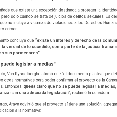
 añade que existe una excepción destinada a proteger la identida
, pero sólo cuando se trata de juicios de delitos sexuales. Es dec
 que no incluye a víctimas de violaciones a los Derechos Human
tro crimen.
mento concluye que
“existe un interés y derecho de la comun
la verdad de lo sucedido, como parte de la justicia transna
os sus pormenores”.
 puede legislar a medias"
cto, Van Rysselberghe afirmó que “el documento plantea que de
e otras normativas para poder confirmar el proyecto de la Cáma
s. Entonces,
queda claro que no se puede legislar a medias,
vanzar sin una adecuada legislación”
, reclamó la senadora.
rgo, Araya advirtió que el proyecto sí tiene una solución, agreg
dicación a la normativa: