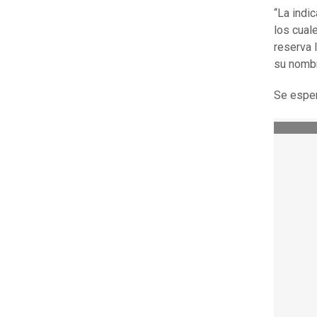
“La indi
los cual
reserva 
su nombr
Se esper