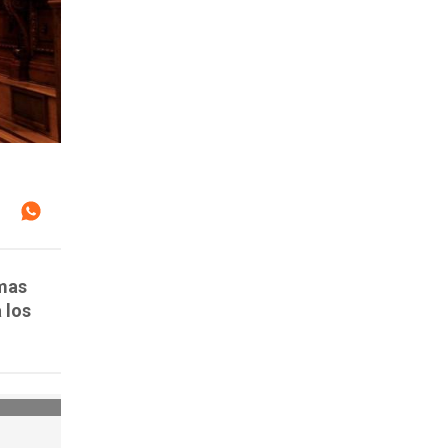
imas
 los