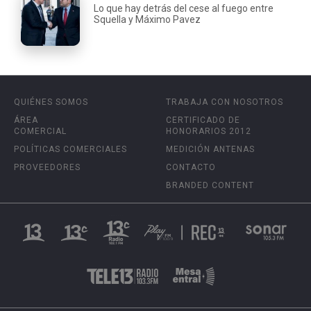
Lo que hay detrás del cese al fuego entre
Squella y Máximo Pavez
QUIÉNES SOMOS
TRABAJA CON NOSOTROS
ÁREA
CERTIFICADO DE
COMERCIAL
HONORARIOS 2012
POLÍTICAS COMERCIALES
MEDICIÓN ANTENAS
PROVEEDORES
CONTACTO
BRANDED CONTENT