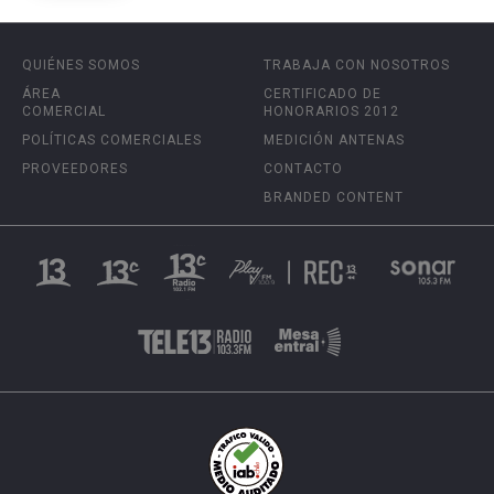
QUIÉNES SOMOS
TRABAJA CON NOSOTROS
ÁREA
CERTIFICADO DE
COMERCIAL
HONORARIOS 2012
POLÍTICAS COMERCIALES
MEDICIÓN ANTENAS
PROVEEDORES
CONTACTO
BRANDED CONTENT