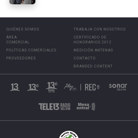
QUIÉNES SOMOS
TRABAJA CON NOSOTROS
ÁREA
CERTIFICADO DE
COMERCIAL
HONORARIOS 2012
POLÍTICAS COMERCIALES
MEDICIÓN ANTENAS
PROVEEDORES
CONTACTO
BRANDED CONTENT