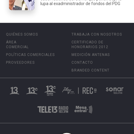
lupa al exadministrador de fondos del PDG
QUIÉNES SOMOS
TRABAJA CON NOSOTROS
ÁREA
CERTIFICADO DE
COMERCIAL
HONORARIOS 2012
POLÍTICAS COMERCIALES
MEDICIÓN ANTENAS
PROVEEDORES
CONTACTO
BRANDED CONTENT