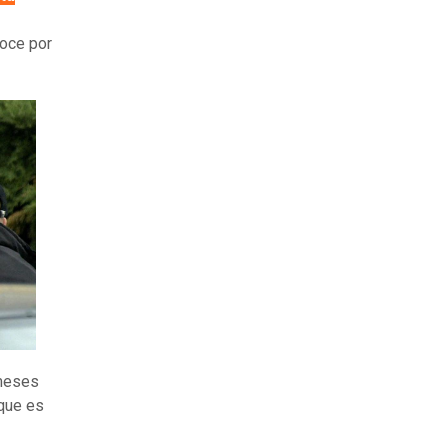
noce por
 meses
rque es