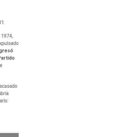
01.
 1974,
expulsado
ngresó
Partido
te
racasado
bría
rlo: