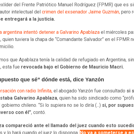
exlíder del Frente Patriótico Manuel Rodríguez (FPMR) que es s
autor intelectual del
crimen del exsenador Jaime Guzmán,
pero r
e entregará a la justicia.
ía argentina intentó detener a Galvarino Apablaza
el miércoles pa
 quien tuviera la chapa de “Comandante Salvador” en el FPMR n
micilio.
os que Apablaza tenía la calidad de refugiado en Argentina, sin
, esta fue
revocada bajo el Gobierno de Mauricio Macri.
upuesto que sé” dónde está, dice Yanzón
rsación con radio Infinita,
el abogado Yanzón fue consultado
si 
staba Galvarino Apablaza
, quien ha sido sindicado como “próf
 gobierno chileno. “Si lo supiera no se lo diría (...)
si, por supues
verso con él”
, contó.
za compareció ante el llamado del juez cuando esto sucedi
ás y lo hará cuando el juez lo disponga.
No va a someterse a es