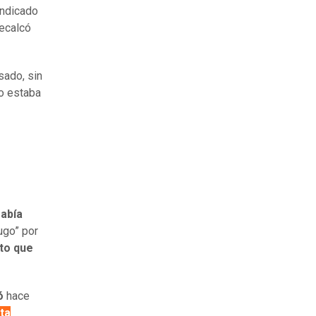
indicado
ecalcó
sado, sin
o estaba
sabía
ugo” por
to que
ó
hace
ta