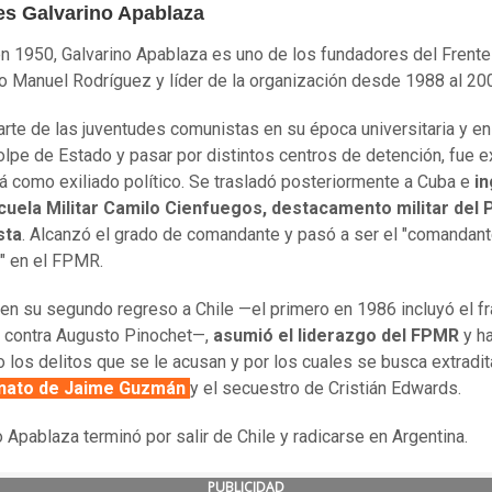
es Galvarino Apablaza
n 1950, Galvarino Apablaza es uno de los fundadores del Frente
co Manuel Rodríguez y líder de la organización desde 1988 al 20
rte de las juventudes comunistas en su época universitaria y en
golpe de Estado y pasar por distintos centros de detención, fue 
 como exiliado político. Se trasladó posteriormente a Cuba e
i
scuela Militar Camilo Cienfuegos, destacamento militar del 
sta
. Alcanzó el grado de comandante y pasó a ser el "comandan
" en el FPMR.
en su segundo regreso a Chile —el primero en 1986 incluyó el f
 contra Augusto Pinochet—,
asumió el liderazgo del FPMR
y ha
 los delitos que se le acusan y por los cuales se busca extradita
nato de Jaime Guzmán
y el secuestro de Cristián Edwards.
o Apablaza terminó por salir de Chile y radicarse en Argentina.
PUBLICIDAD