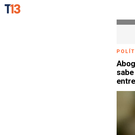
POLÍT
Abog
sabe 
entr