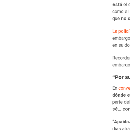
está
el 
como el 
que
no s
La polic
embargo,
en su do
Recordem
embargo
“Por s
En
conve
dónde e
parte del
sé… con
“Apabla
días atr