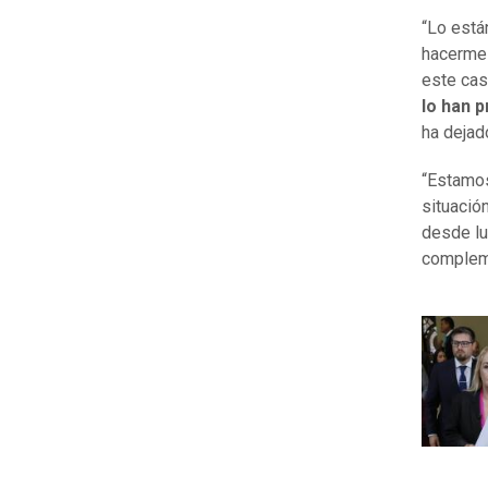
“Lo está
hacerme 
este ca
lo han 
ha dejad
“Estamos
situació
desde lu
complem