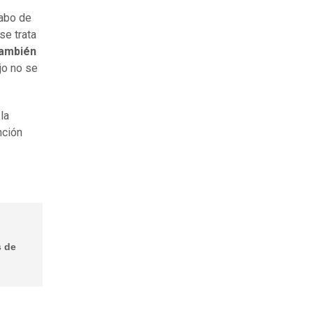
cabo de
se trata
también
jo no se
la
nción
s de