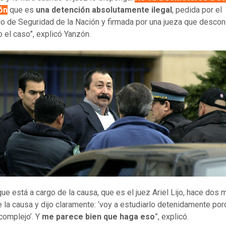
ón
que es
una detención absolutamente ilegal
, pedida por el
io de Seguridad de la Nación y firmada por una jueza que desco
 el caso”, explicó Yanzón.
 que está a cargo de la causa, que es el juez Ariel Lijo, hace dos
e la causa y dijo claramente: ‘voy a estudiarlo detenidamente po
complejo’. Y
me parece bien que haga eso
”, explicó.