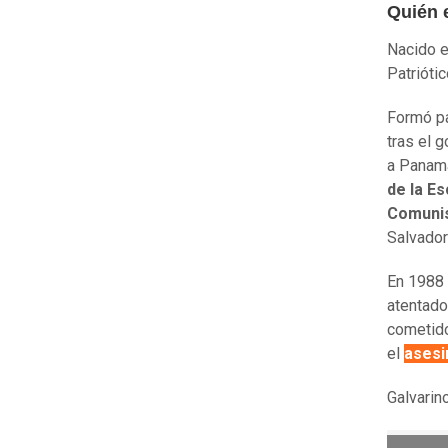
Quién 
Nacido e
Patrióti
Formó pa
tras el 
a Panamá
de la E
Comuni
Salvador
En 1988 
atentado
cometido
el
asesi
Galvarin