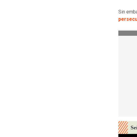
Sin emb
persecu
Se