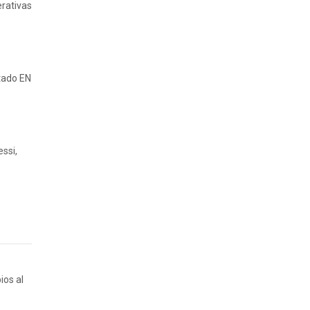
erativas
tado EN
ssi,
ios al