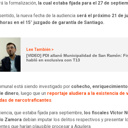
rá la formalización,
la cual estaba fijada para el 27 de septie
sentido, la nueva fecha de la audiencia
será el próximo 21 de ju
 horas en el 15° juzgado de garantía de Santiago.
Lee También >
[VIDEO] PDI allanó Municipalidad de San Ramón: Fi
habló en exclusiva con T13
comunal está siendo investigado por
cohecho, enriquecimiento i
de dinero
, luego que un
reportaje aludiera a la existencia de 
das de narcotraficantes
.
diencia, que estaba fijada para septiembre,
los fiscales Víctor 
do Zamora
debían imputar los delitos respectivos y presentar l
ntes que harían plausible procesar a Aguilera.