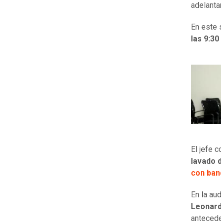
adelanta
En este 
las 9:30
El jefe 
lavado 
con ban
En la au
Leonar
antecede