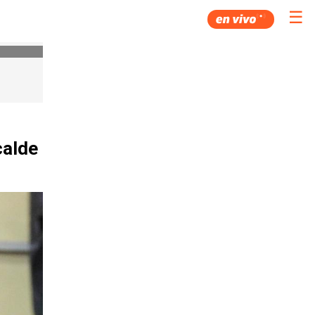
☰
calde