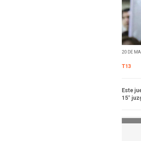
20 DE MA
T13
Este ju
15° juz