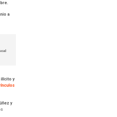
mbre.
nio a
scal
lícito y
vínculos
Núñez y
os