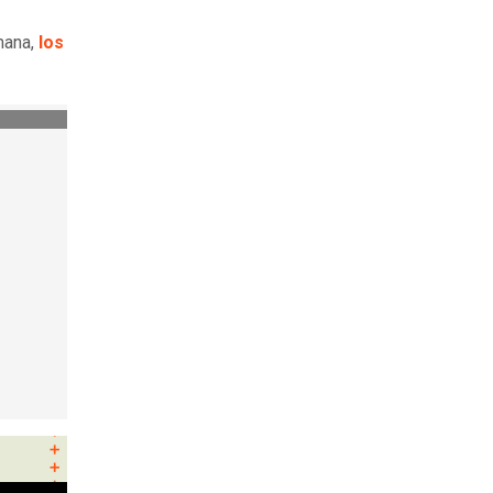
mana,
los