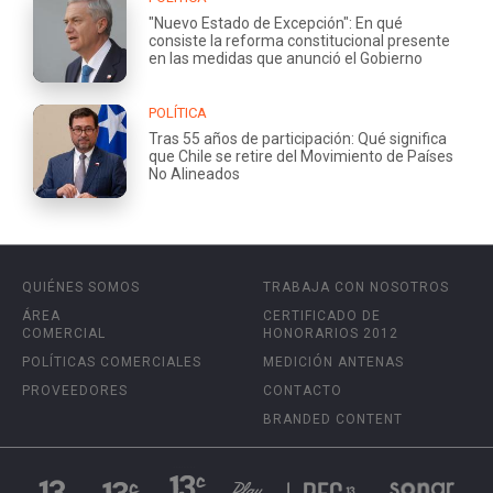
"Nuevo Estado de Excepción": En qué
consiste la reforma constitucional presente
en las medidas que anunció el Gobierno
POLÍTICA
Tras 55 años de participación: Qué significa
que Chile se retire del Movimiento de Países
No Alineados
QUIÉNES SOMOS
TRABAJA CON NOSOTROS
ÁREA
CERTIFICADO DE
COMERCIAL
HONORARIOS 2012
POLÍTICAS COMERCIALES
MEDICIÓN ANTENAS
PROVEEDORES
CONTACTO
BRANDED CONTENT