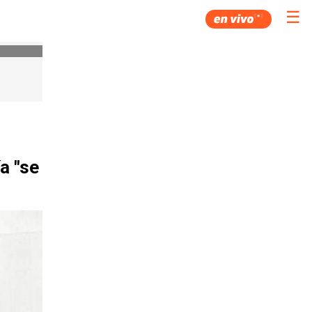
☰
a "se