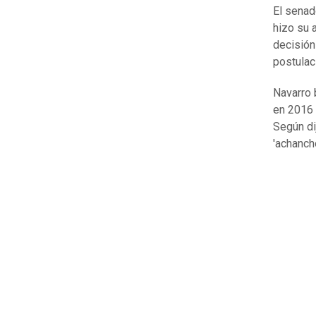
El senad
hizo su 
decisión
postulac
Navarro 
en 2016 
Según dij
'achanchó