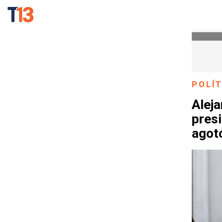
POLÍT
Alej
presi
agot