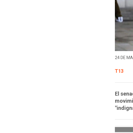
24 DE MA
T13
El sena
movimie
"indign