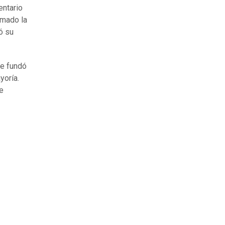
entario
omado la
ó su
ue fundó
yoría.
se