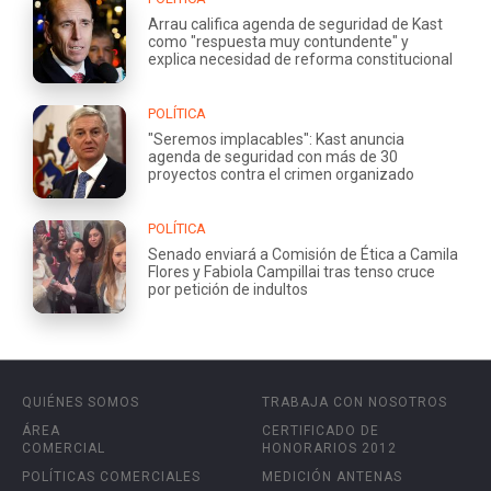
Arrau califica agenda de seguridad de Kast
como "respuesta muy contundente" y
explica necesidad de reforma constitucional
POLÍTICA
"Seremos implacables": Kast anuncia
agenda de seguridad con más de 30
proyectos contra el crimen organizado
POLÍTICA
Senado enviará a Comisión de Ética a Camila
Flores y Fabiola Campillai tras tenso cruce
por petición de indultos
QUIÉNES SOMOS
TRABAJA CON NOSOTROS
ÁREA
CERTIFICADO DE
COMERCIAL
HONORARIOS 2012
POLÍTICAS COMERCIALES
MEDICIÓN ANTENAS