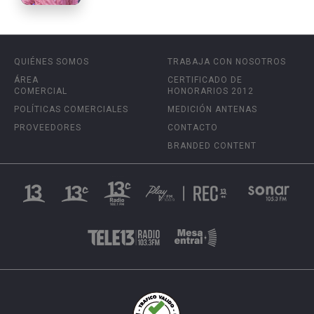
QUIÉNES SOMOS
TRABAJA CON NOSOTROS
ÁREA
CERTIFICADO DE
COMERCIAL
HONORARIOS 2012
POLÍTICAS COMERCIALES
MEDICIÓN ANTENAS
PROVEEDORES
CONTACTO
BRANDED CONTENT