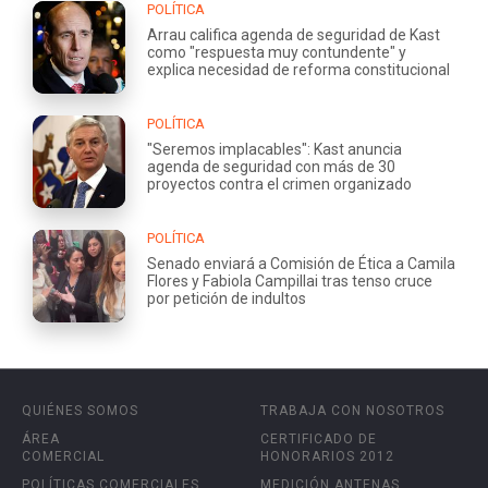
POLÍTICA
Arrau califica agenda de seguridad de Kast
como "respuesta muy contundente" y
explica necesidad de reforma constitucional
POLÍTICA
"Seremos implacables": Kast anuncia
agenda de seguridad con más de 30
proyectos contra el crimen organizado
POLÍTICA
Senado enviará a Comisión de Ética a Camila
Flores y Fabiola Campillai tras tenso cruce
por petición de indultos
QUIÉNES SOMOS
TRABAJA CON NOSOTROS
ÁREA
CERTIFICADO DE
COMERCIAL
HONORARIOS 2012
POLÍTICAS COMERCIALES
MEDICIÓN ANTENAS