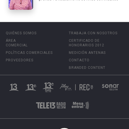
QUIÉNES SOMOS
TRABAJA CON NOSOTROS
ÁREA
CERTIFICADO DE
COMERCIAL
HONORARIOS 2012
POLÍTICAS COMERCIALES
MEDICIÓN ANTENAS
PROVEEDORES
CONTACTO
BRANDED CONTENT