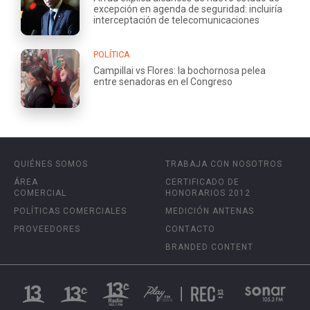
excepción en agenda de seguridad: incluiría
interceptación de telecomunicaciones
POLÍTICA
Campillai vs Flores: la bochornosa pelea
entre senadoras en el Congreso
QUIÉNES SOMOS
TRABAJA CON NOSOTROS
ÁREA
CERTIFICADO DE
COMERCIAL
HONORARIOS 2012
POLÍTICAS COMERCIALES
MEDICIÓN ANTENAS
PROVEEDORES
CONTACTO
BRANDED CONTENT