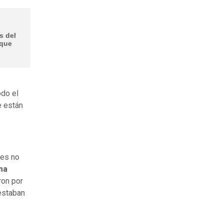
s del
 que
odo el
e están
nes no
ma
ron por
 estaban