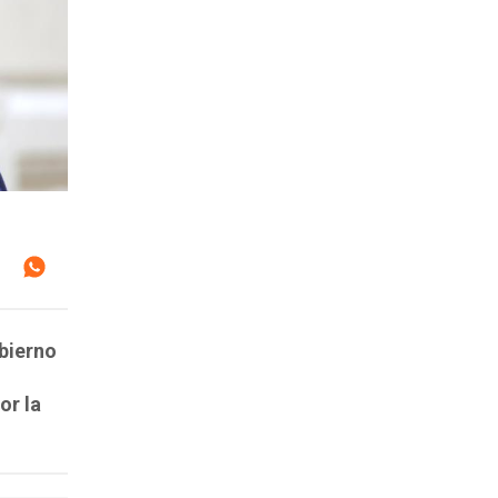
obierno
or la