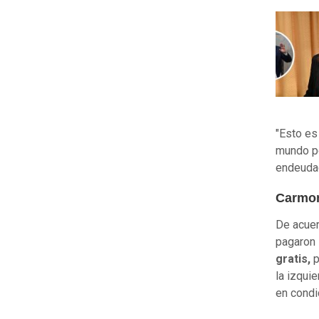
"Esto es
mundo po
endeuda
Carmon
De acuer
pagaron s
gratis,
p
la izqui
en condi