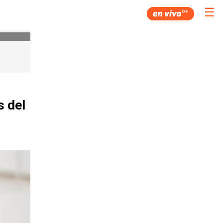
☰
 del