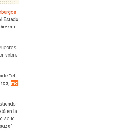
mbargos
el Estado
obierno
deudores
or sobre
de "el
ores,
me
istiendo
tá en la
e se le
apazo".