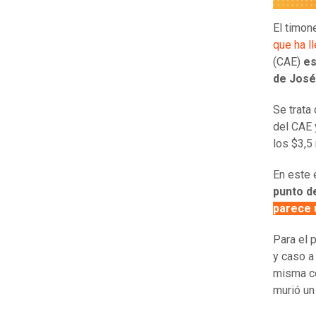
El timon
que ha l
(CAE)
es
de José
Se trata
del CAE 
los $3,5
En este 
punto de
parece 
Para el 
y caso a
misma co
murió un