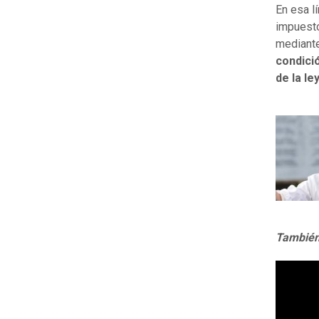
En esa lí
impuesto
mediante
condici
de la le
También