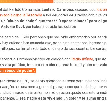
el del Partido Comunista,
Lautaro Carmona
, aseguró que
los e
levado a cabo la Tesorería
a los deudores del Crédito con Aval d
 un "abuso de poder" que traerá "repercusiones" para el g
 Antonio Kast
, por haber instruido los cobros.
 de cerca de 1.500 personas que han sido embargadas por ser 
y hay quienes han acusado que, pese a no contar con ingresos p
 millones, se ha retirado todo el dinero de sus cuentas bancarias.
escenario, Carmona planteó en diálogo con
Radio Infinita
, que
des
 vista político, incluso con cierta sensibilidad y ciertos val
un abuso de poder".
presidente del PC, se debió abordado el tema persuadiendo, ins
 caso, "no en una norma general, plana, como que toda la gente es
ndición, nadie está enfermo, nadie recién quedó cesante, a nadi
 pariente. O sea,
nadie está viviendo un dolor y le suma un z