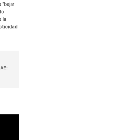
 "bajar
to
 la
sticidad
CAE: