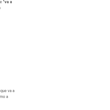
ue
"va a
n
que va a
rno a