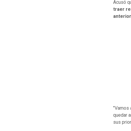
Acusó qu
traer r
anterior
"Vamos a
quedar a
sus prio