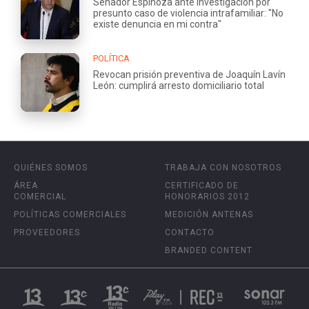
Senador Espinoza ante investigación por
presunto caso de violencia intrafamiliar: "No
existe denuncia en mi contra"
POLÍTICA
Revocan prisión preventiva de Joaquín Lavín
León: cumplirá arresto domiciliario total
QUIÉNES SOMOS
TRABAJA CON NOSOTROS
ÁREA
CERTIFICADO DE
COMERCIAL
HONORARIOS 2012
POLÍTICAS COMERCIALES
MEDICIÓN ANTENAS
PROVEEDORES
CONTACTO
BRANDED CONTENT