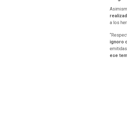
Asimismo
realiza
a los he
“Respect
ignoro 
emitidas
ese te