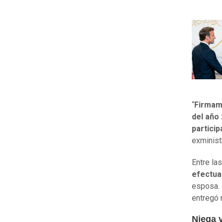
“
Firmamo
del año
partici
exministr
Entre la
efectua
esposa.
entregó 
Niega 