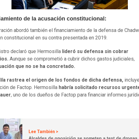
iamiento de la acusación constitucional:
ración abordó también el financiamiento de la defensa de Chadwi
n constitucional en su contra presentada en 2019.
istro declaró que Hermosilla
lideró su defensa sin cobrar
ios.
Aunque se comprometió a cubrir dichos gastos judiciales,
tuación que no se ha concretado.
lía rastrea el origen de los fondos de dicha defensa,
incluy
ación de Factop. Hermosilla
habría solicitado recursos urgent
Sauer
, uno de los dueños de Factop para financiar informes juríd
Lee También >
Alcaldes de oposición se someten a test de drogas 