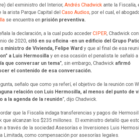
e) del exministro del Interior,
Andrés Chadwick
ante la Fiscalía, 
 la arista Parque Capital del
Caso Audios
, por el cual, el aboga
la
se encuentra en
prisión preventiva.
ñala la declaración, a la cual pudo acceder
CIPER
, Chadwick con
unio de 2020,
citó en su oficina -en un edificio del Grupo Patio
s ministro de Vivienda, Felipe Ward
y que al final de esa reuni
ron" a Luis Hermosilla
y en esa ocasión el penalista le señaló 
ía que conversar un tema"
, sin embargo, Chadwick
afirmó
cer el contenido de esa conversación.
egunta, señalo que como ya referí, el objetivo de la reunión con 
nguna relación con Luis Hermosilla, al menos del punto de v
o a la agenda de la reunión
”, dijo Chadwick.
ordar que la Fiscalía indaga transferencias y pagos de Hermosil
 que alcanzan los $235 millones. El exministro detalló que est
on a través de la sociedad Asesorías e Inversiones Luis Hermosi
 Limitada, como compensación por asesorías legales.