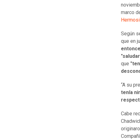
noviembr
marco de
Hermosil
Según se
que en j
entonce
"saluda
que
"ten
descono
“A su pr
tenía ni
respect
Cabe rec
Chadwick
originar
Compañía