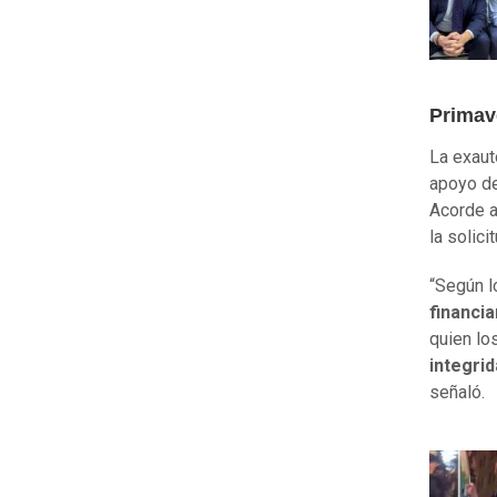
Primav
La exaut
apoyo d
Acorde a
la solic
“Según l
financia
quien lo
integri
señaló.