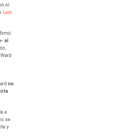
en el
do
Luis
firmó
- al
ón,
a Ward
Ward
no
ista
la a
os se
lla y