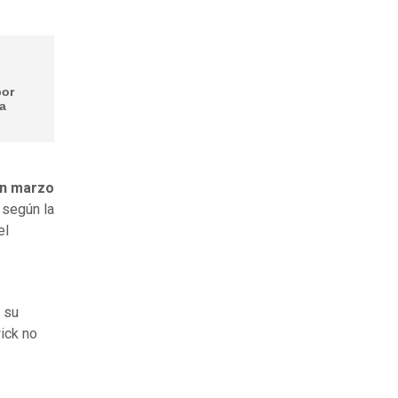
por
ra
en marzo
 según la
el
 su
ick no