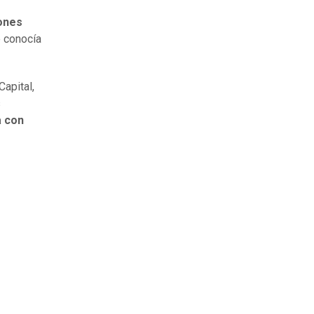
iones
 conocía
Capital,
s
a con