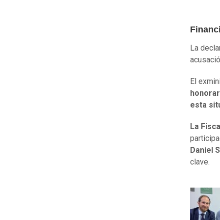
Financ
La decla
acusació
El exmin
honorar
esta si
La Fisca
particip
Daniel 
clave.