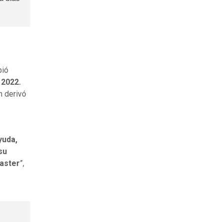
bió
 2022.
n derivó
yuda,
su
Master
”,