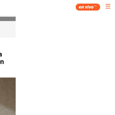
☰
a
en