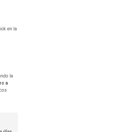
ck en la
endo la
es a
icos
a días