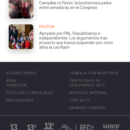
Campillai vs Flores: la bochornosa pelea
entre senadoras en el Congreso
POLÍTICA
Apoyado por PNL, Republicanos e
independientes: Los argumentos tras
proyecto que busca suspender por cinco
años la Ley Karin
QUIÉNES SOMOS
TRABAJA CON NOSOTROS
ÁREA
CERTIFICADO DE
COMERCIAL
HONORARIOS 2012
POLÍTICAS COMERCIALES
MEDICIÓN ANTENAS
PROVEEDORES
CONTACTO
BRANDED CONTENT