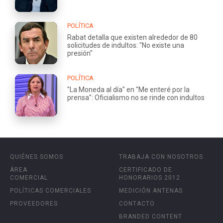
POLÍTICA
Rabat detalla que existen alrededor de 80
solicitudes de indultos: "No existe una
presión"
POLÍTICA
"La Moneda al día" en "Me enteré por la
prensa": Oficialismo no se rinde con indultos
QUIÉNES SOMOS
TRABAJA CON NOSOTROS
ÁREA
CERTIFICADO DE
COMERCIAL
HONORARIOS 2012
POLÍTICAS COMERCIALES
MEDICIÓN ANTENAS
PROVEEDORES
CONTACTO
BRANDED CONTENT