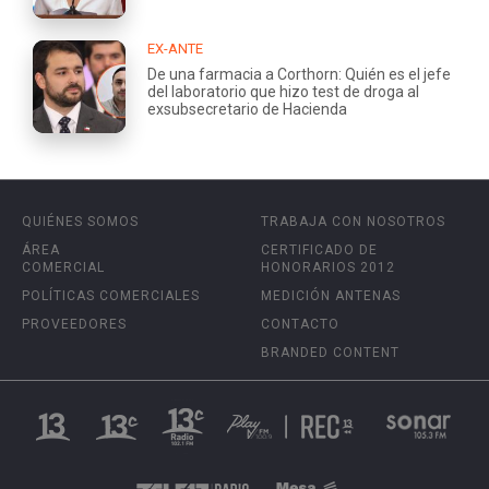
EX-ANTE
De una farmacia a Corthorn: Quién es el jefe
del laboratorio que hizo test de droga al
exsubsecretario de Hacienda
QUIÉNES SOMOS
TRABAJA CON NOSOTROS
ÁREA
CERTIFICADO DE
COMERCIAL
HONORARIOS 2012
POLÍTICAS COMERCIALES
MEDICIÓN ANTENAS
PROVEEDORES
CONTACTO
BRANDED CONTENT