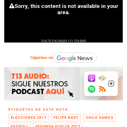
Síguenos en
ETIQUETAS DE ESTA NOTA
ELECCIONES 2017
FELIPE KAST
CHILE VAMOS
EVÓPOLI
SEGUNDA VUELTA 2017